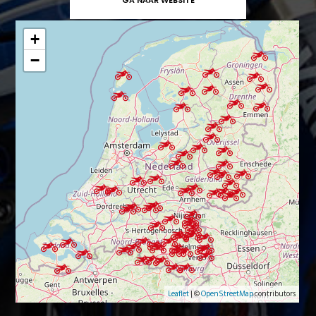
+
−
Leaflet
| ©
OpenStreetMap
contributors